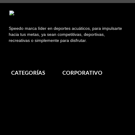
Speedo marca líder en deportes acuáticos, para impulsarte
hacia tus metas, ya sean competitivas, deportivas,
recreativas o simplemente para disfrutar.
Información sobre Tiendas Asociadas
CATEGORÍAS
CORPORATIVO
Mi Pedido
Nuestras Tiendas
Despacho
Speedo en Chile
Cambios
Sobre Speedo
Devolución
Forma de pago