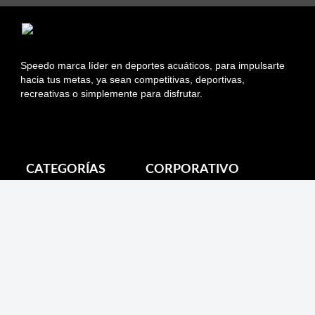
Speedo marca líder en deportes acuáticos, para impulsarte
hacia tus metas, ya sean competitivas, deportivas,
recreativas o simplemente para disfrutar.
Información sobre Tiendas Asociadas
CATEGORÍAS
CORPORATIVO
Mi Pedido
Nuestras Tiendas
Despacho
Speedo en Chile
Cambios
Sobre Speedo
Devolución
Forma de pago
Productos